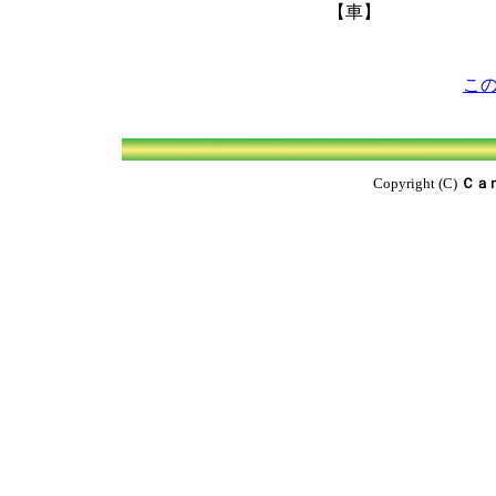
【車】
こ
Copyright (C)
Ｃａ