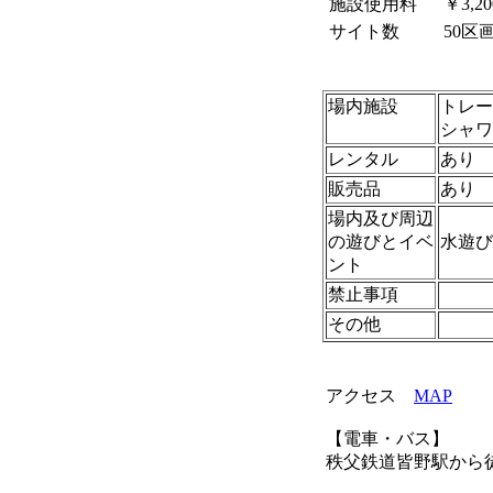
施設使用料
￥3,20
サイト数
50区
場内施設
トレー
シャワ
レンタル
あり
販売品
あり
場内及び周辺
の遊びとイベ
水遊び
ント
禁止事項
その他
アクセス
MAP
【電車・バス】
秩父鉄道皆野駅から徒