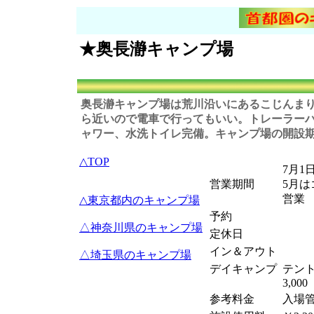
★奥長瀞キャンプ場
奥長瀞キャンプ場
は荒川沿いにあるこじんま
ら近いので電車で行ってもいい。トレーラー
ャワー、水洗トイレ完備。キャンプ場の開設
△TOP
7月1
営業期間
5月
営業
△東京都内のキャンプ場
予約
△神奈川県のキャンプ場
定休日
イン＆アウト
△埼玉県のキャンプ場
デイキャンプ
テント
3,000
参考料金
入場