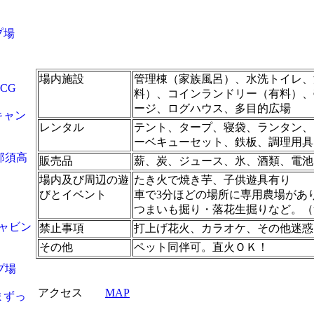
プ場
場内施設
管理棟（家族風呂）、水洗トイレ、
CG
料）、コインランドリー（有料）、
ージ、ログハウス、多目的広場
キャン
レンタル
テント、タープ、寝袋、ランタン、
ーベキューセット、鉄板、調理用具
那須高
販売品
薪、炭、ジュース、氷、酒類、電池
場内及び周辺の遊
たき火で焼き芋、子供遊具有り
びとイベント
車で3分ほどの場所に専用農場があ
つまいも掘り・落花生掘りなど。（
キャビン
禁止事項
打上げ花火、カラオケ、その他迷惑
その他
ペット同伴可。直火ＯＫ！
プ場
アクセス
MAP
まずっ