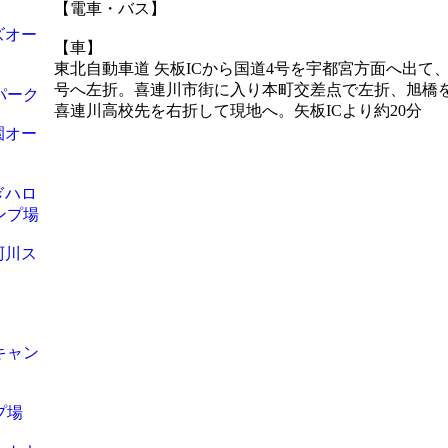
【電車・バス】
ズオー
【車】
東北自動車道 矢板ICから国道4号を宇都宮方面へ出て
号へ左折。喜連川市街に入り本町交差点で左折、旭橋
パーク
喜連川高校先を右折して現地へ。矢板ICより約20分
園オー
ぎハロ
ンプ場
珂川ス
キャン
プ場