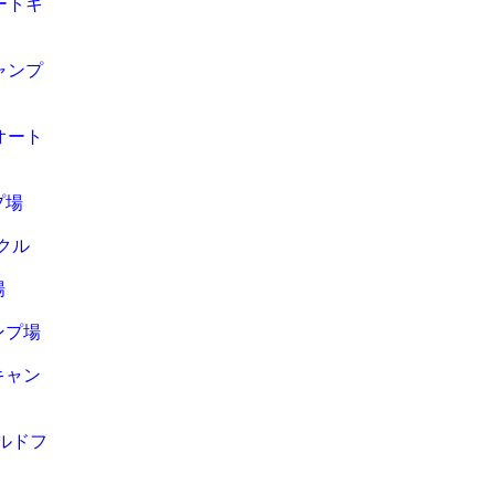
ートキ
ャンプ
オート
プ場
ックル
場
ンプ場
キャン
イルドフ