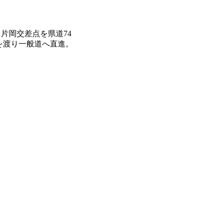
、片岡交差点を県道74
を渡り一般道へ直進。