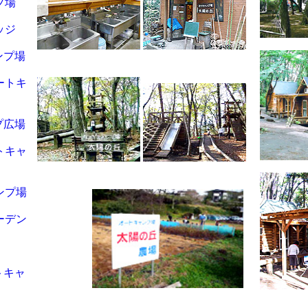
プ場
ッジ
ンプ場
ートキ
プ広場
トキャ
ンプ場
ーデン
トキャ