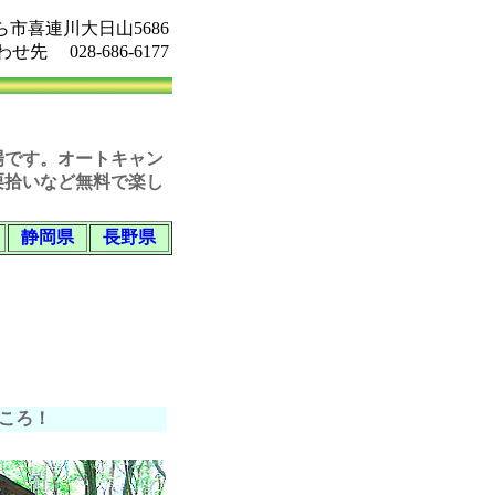
市喜連川大日山5686
せ先 028-686-6177
場です。
オートキャン
栗拾いなど無料で楽し
静岡県
長野県
ころ！