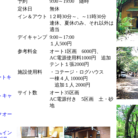
予約
9:00～19:00 随時
定休日
無休
イン＆アウト
1２時30分～、～11時30分
連休、夏休のみ、それ以外は
適当
デイキャンプ
9:00～17:00
１人500円
参考料金
オート1区画 6000円、
AC電源使用料1000円 追加
テント１張2000円
施設使用料
・コテージ・ログハウス
ートキ
一棟４人 10000円
追加１人 2000円
サイト数
オート35区画
トキャ
AC電源付き 5区画 土・砂
地
クオー
ムイン