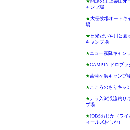
★
開運の里上栗山オ
ャンプ場
★
大笹牧場オートキ
場
★
日光だいや川公園
キャンプ場
★
ニュー霧降キャン
★
CAMP IN ドロブ
★
菖蒲ヶ浜キャンプ
★
こころのもりキャ
★
ナラ入沢渓流釣り
プ場
★
JOBSおじか（ワ
ィールズおじか）