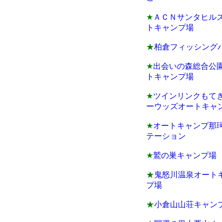
★
ＡＣＮサンタヒル
トキャンプ場
★
柏倉フィッシング
★
出会いの森総合公
トキャンプ場
★
ツインリンクもて
ーウッズオートキャ
★
オートキャンプ那
テーション
★
鷲の巣キャンプ場
★
鬼怒川温泉オート
プ場
★
小倉山山荘キャン