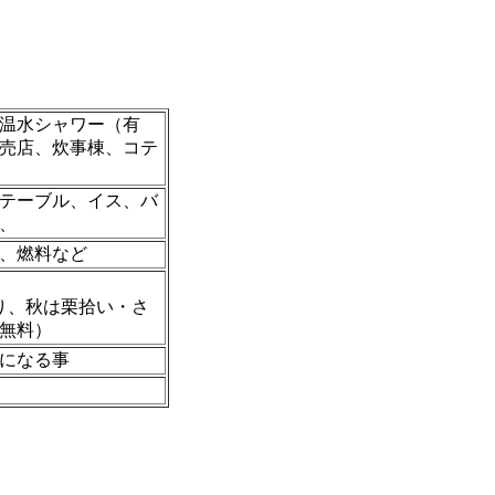
温水シャワー（有
売店、炊事棟、コテ
テーブル、イス、バ
、
、燃料など
り、秋は栗拾い・さ
無料）
になる事