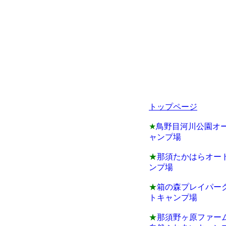
トップページ
★
鳥野目河川公園オ
ャンプ場
★
那須たかはらオー
ンプ場
★
箱の森プレイパー
トキャンプ場
★
那須野ヶ原ファー