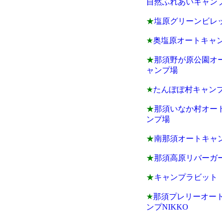
自然ふれあいキャン
★
塩原グリーンビレ
★
奥塩原オートキャ
★
那須野が原公園オ
ャンプ場
★
たんぽぽ村キャン
★
那須いなか村オー
ンプ場
★
南那須オートキャ
★
那須高原リバーガ
★
キャンプラビット
★
那須プレリーオー
ンプNIKKO