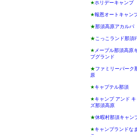
★
ホリデーキャンプ
★
報恩オートキャン
★
那須高原アカルパ
★
こっこランド那須F
★
メープル那須高原
プグランド
★
ファミリーパーク
原
★
キャプテル那須
★
キャンプ アンド 
ズ那須高原
★
休暇村那須キャン
★
キャンプランドな
こ