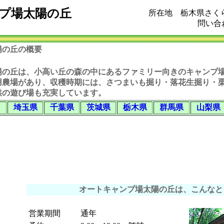
プ場太陽の丘
所在地 栃木県さくら
問い合わ
陽の丘の概要
陽の丘
は、小高い丘の森の中にあるファミリー向きのキャンプ
用農場があり、収穫時期には、さつまいも掘り・落花生掘り・
供の遊び場も充実しています。
埼玉県
千葉県
茨城県
栃木県
群馬県
山梨県
オートキャンプ場太陽の丘は、こんなと
営業期間
通年