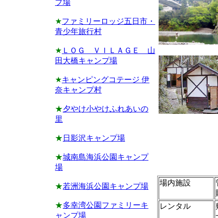
プ場
★
ファミリーロッジ五日市・
青少年旅行村
★
ＬＯＧ ＶＩＬＡＧＥ 山
田大橋キャンプ場
★
キャンピングコテージ 伊
奈キャンプ村
★
夕やけ小やけふれあいの
里
★
日影沢キャンプ場
★
城南島海浜公園キャンプ
場
場内施設
★
若洲海浜公園キャンプ場
★
多幸湾公園ファミリーキ
レンタル
ャンプ場