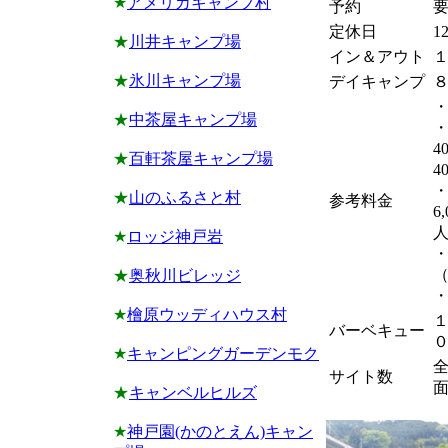
★
アメリカキャンプ村
予約
定休日
1
★
川井キャンプ場
イン＆アウト
★
氷川キャンプ場
デイキャンプ
・
★
中茶屋キャンプ場
・
4
★
百軒茶屋キャンプ場
4
★
山のふるさと村
参考料金
6
人
★
ロッジ神戸岩
・
（
★
奥秋川ビレッジ
・
★
檜原ウッディハウス村
バーベキュー
★
キャンピングガーデンモク
全
サイト数
面
★
キャンベルヒルズ
★
神戸園(かのとえん)キャン