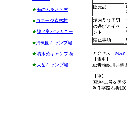
販売品
★
海のふるさと村
場内及び周辺
★
コテージ森林村
の遊びとイベ
★
鳩ノ巣バンガロー
ント
禁止事項
★
清東園キャンプ場
アクセス
MAP
★
清水苑キャンプ場
【電車】
★
大岳キャンプ場
JR青梅線川井駅
【車】
国道411号を
沢Ｔ字路右折10