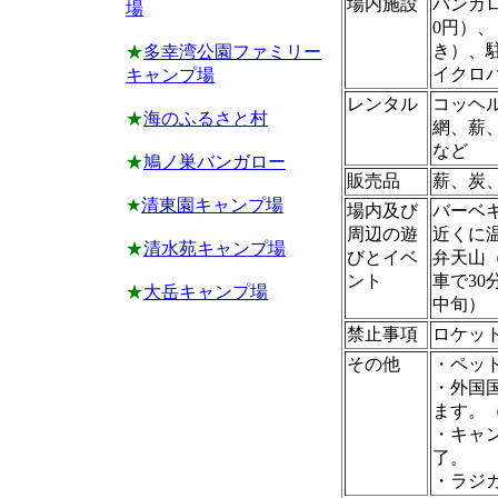
場内施設
バンガ
場
0円）
き）、駐
★
多幸湾公園ファミリー
イクロバ
キャンプ場
レンタル
コッヘ
★
海のふるさと村
網、薪
など
★
鳩ノ巣バンガロー
販売品
薪、炭
★
清東園キャンプ場
場内及び
バーベ
周辺の遊
近くに
★
清水苑キャンプ場
びとイベ
弁天山
ント
車で30
★
大岳キャンプ場
中旬）
禁止事項
ロケッ
その他
・ペッ
・外国
ます。
・キャ
了。
・ラジ