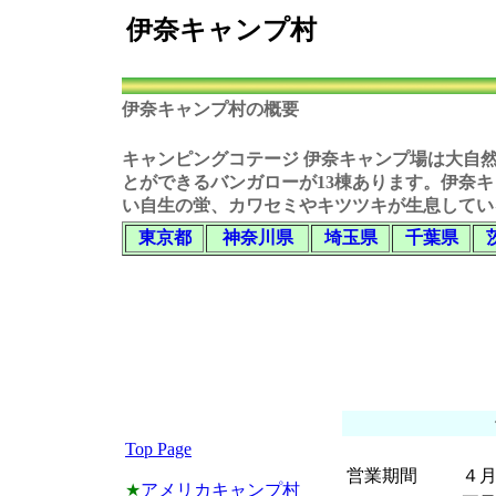
伊奈キャンプ村
伊奈キャンプ村の概要
キャンピングコテージ
伊奈キャンプ場
は大自
とができるバンガローが13棟あります。
伊奈キ
い自生の蛍、カワセミやキツツキが生息してい
東京都
神奈川県
埼玉県
千葉県
Top Page
営業期間
４
★
アメリカキャンプ村