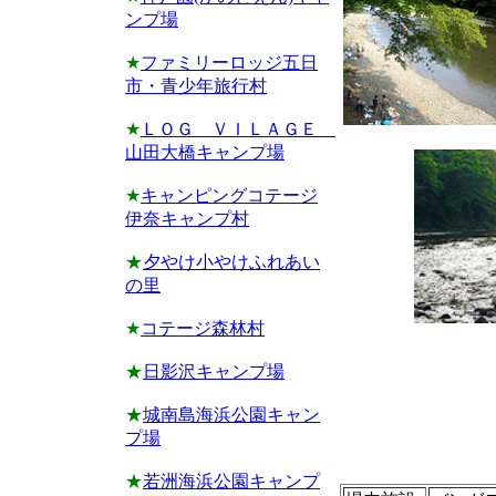
ンプ場
★
ファミリーロッジ五日
市・青少年旅行村
★
ＬＯＧ ＶＩＬＡＧＥ
山田大橋キャンプ場
★
キャンピングコテージ
伊奈キャンプ村
★
夕やけ小やけふれあい
の里
★
コテージ森林村
★
日影沢キャンプ場
★
城南島海浜公園キャン
プ場
★
若洲海浜公園キャンプ