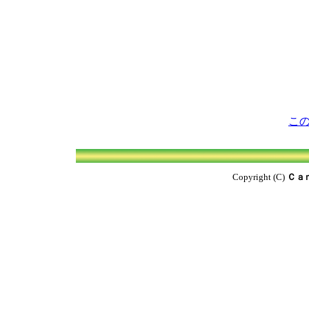
こ
Copyright (C)
Ｃａ