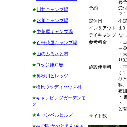
要
予約
受
★
川井キャンプ場
２
★
氷川キャンプ場
定休日
不
イン＆アウト
１3
★
中茶屋キャンプ場
デイキャンプ
な
参考料金
・コ
★
百軒茶屋キャンプ場
～\
★
山のふるさと村
・大
り3,
★
ロッジ神戸岩
施設使用料
・
く
★
奥秋川ビレッジ
ひ
料
★
檜原ウッディハウス村
布
・ 
★
キャンピングガーデンモ
ト
ク
ど
★
キャンベルヒルズ
サイト数
★
神戸園(かのとえん)キャ