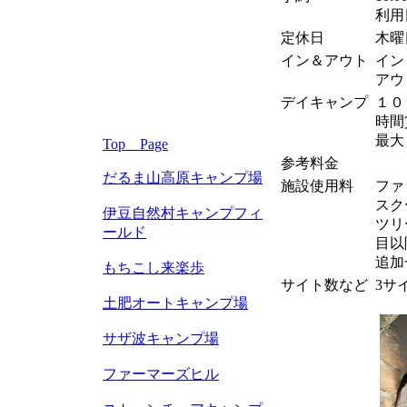
利用
定休日
木曜
イン＆アウト
イン
アウ
デイキャンプ
１０
時間
最大
Top Page
参考料金
だるま山高原キャンプ場
施設使用料
ファ
スク
伊豆自然村キャンプフィ
ツリ
ールド
目以降
追加一
もちこし来楽歩
サイト数など
3サ
土肥オートキャンプ場
サザ波キャンプ場
ファーマーズヒル