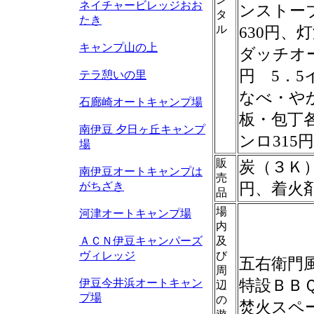
ネイチャービレッジおお
ンストーブ
タ
たき
ル
630円、
キャンプ山の上
ダッチオー
円 5．5
テラ憩いの里
なべ・や
石廊崎オートキャンプ場
板・包丁各
南伊豆 夕日ヶ丘キャンプ
ンロ315
場
販
炭（３Ｋ）
南伊豆オートキャンプは
売
円、着火剤
がちざき
品
場
河津オートキャンプ場
内
ＡＣＮ伊豆キャンパーズ
及
ヴィレッジ
び
五右衛門風
周
特設ＢＢＱ
伊豆今井浜オートキャン
辺
プ場
の
焚火スペー