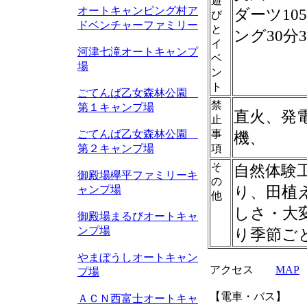
遊
オートキャンピング村ア
ダーツ10
び
ドベンチャーファミリー
と
ング30分
イ
河津七滝オートキャンプ
ベ
場
ン
ト
ごてんば乙女森林公園
禁
第１キャンプ場
直火、発
止
ごてんば乙女森林公園
事
機、
第２キャンプ場
項
そ
自然体験
御殿場欅平ファミリーキ
の
り、田植
ャンプ場
他
しさ・大
御殿場まるびオートキャ
ンプ場
り季節ご
やまぼうしオートキャン
アクセス
MAP
プ場
【電車・バス】
ＡＣＮ西富士オートキャ