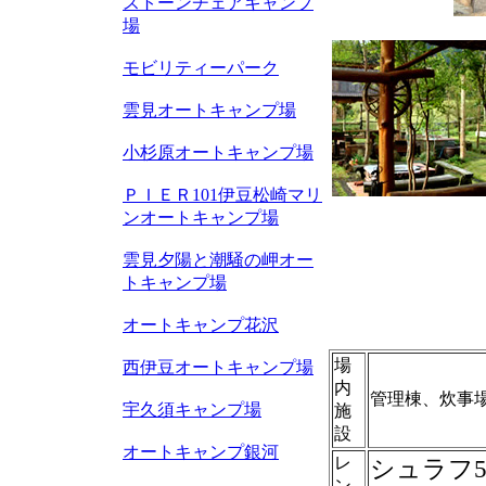
ストーンチェアキャンプ
場
モビリティーパーク
雲見オートキャンプ場
小杉原オートキャンプ場
ＰＩＥＲ101伊豆松崎マリ
ンオートキャンプ場
雲見夕陽と潮騒の岬オー
トキャンプ場
オートキャンプ花沢
場
西伊豆オートキャンプ場
内
管理棟、炊事
宇久須キャンプ場
施
設
オートキャンプ銀河
レ
シュラフ5
ン