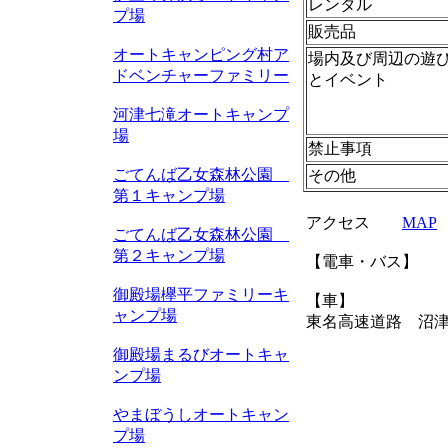
レンタル
プ場
販売品
オートキャンピング村ア
場内及び周辺の遊
ドベンチャーファミリー
とイベント
河津七滝オートキャンプ
場
禁止事項
ごてんば乙女森林公園
その他
第１キャンプ場
アクセス
MAP
ごてんば乙女森林公園
第２キャンプ場
【電車・バス】
御殿場欅平ファミリーキ
【車】
ャンプ場
東名高速道路 沼津
御殿場まるびオートキャ
ンプ場
やまぼうしオートキャン
プ場