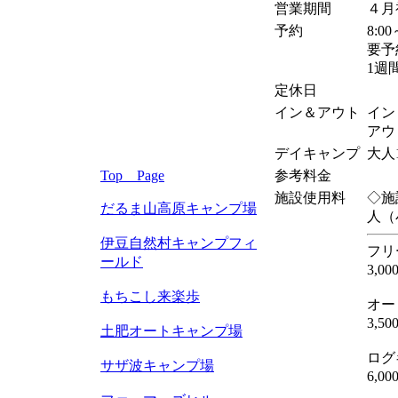
営業期間
４月
予約
8:00
要予
1週
定休日
イン＆アウト
イン
アウ
デイキャンプ
大人1
Top Page
参考料金
施設使用料
◇施
だるま山高原キャンプ場
人（
伊豆自然村キャンプフィ
フリ
ールド
3,00
もちこし来楽歩
オー
3,50
土肥オートキャンプ場
ログ
サザ波キャンプ場
6,0