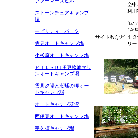
ファーマーズヒル
空中
利用料
ストーンチェアキャンプ
場
吊ハ
4,5
モビリティーパーク
サイト数など
１２
雲見オートキャンプ場
リー
小杉原オートキャンプ場
ＰＩＥＲ101伊豆松崎マリ
ンオートキャンプ場
雲見夕陽と潮騒の岬オー
トキャンプ場
オートキャンプ花沢
西伊豆オートキャンプ場
宇久須キャンプ場