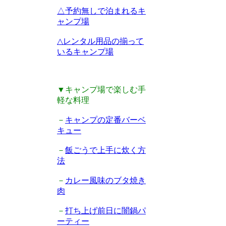
△予約無しで泊まれるキ
ャンプ場
△レンタル用品の揃って
いるキャンプ場
▼キャンプ場で楽しむ手
軽な料理
－
キャンプの定番バーベ
キュー
－
飯ごうで上手に炊く方
法
－
カレー風味のブタ焼き
肉
－
打ち上げ前日に闇鍋パ
ーティー