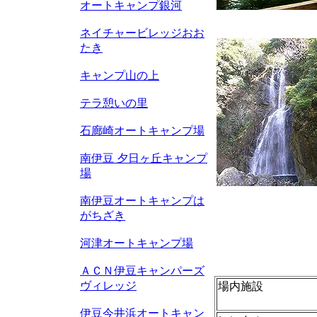
オートキャンプ銀河
ネイチャービレッジおお
たき
キャンプ山の上
テラ憩いの里
石廊崎オートキャンプ場
南伊豆 夕日ヶ丘キャンプ
場
南伊豆オートキャンプは
がちざき
河津オートキャンプ場
ＡＣＮ伊豆キャンパーズ
ヴィレッジ
場内施設
伊豆今井浜オートキャン