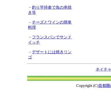
－
釣り竿持参で魚の串焼
き等
－
チーズとワインの簡単
料理
－
フランスパンでサンド
イッチ
－
デザートには焼きリン
ゴ
ネイチ
Copyright (C)
首都圏